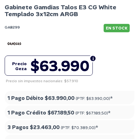
Gabinete Gamdias Talos E3 CG White
Templado 3x12cm ARGB
GAB299
EN STOCK
$63.990
Precio
Geza
Precio sin impuestos nacionales: $57.910
1 Pago Débito
$63.990,00
*
(PTF:
$63.990,00
)
1 Pago Crédito
$67.189,50
*
(PTF:
$67.189,50
)
3 Pagos
$23.463,00
*
(PTF:
$70.389,00
)