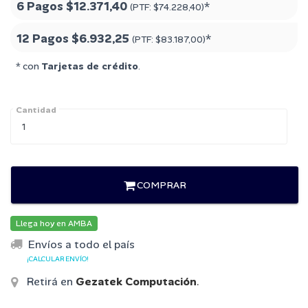
6 Pagos
$12.371,40
*
(PTF:
$74.228,40
)
12 Pagos
$6.932,25
*
(PTF:
$83.187,00
)
* con
Tarjetas de crédito
.
Cantidad
COMPRAR
Llega hoy en AMBA
Envíos a todo el país
¡CALCULAR ENVÍO!
Retirá en
Gezatek Computación
.