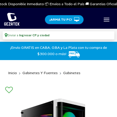
ock Disponible Inmediato 📦 Envíos a Todo el País 🚚 Garantías Oficiales
¡ARMÁ TU PC!
Enviar a
Ingresar CP y ciudad
¡Envío GRATIS en CABA, GBA y La Plata con tu compra de
$300.000 o más!
Inicio
Gabinetes Y Fuentes
Gabinetes