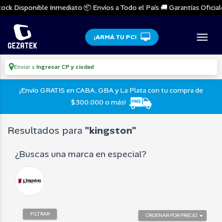
k Disponible Inmediato 📦 Envíos a Todo el País 🚚 Garantías Oficiales 
¡ARMÁ TU PC!
Enviar a
Ingresar CP y ciudad
¡Envío GRATIS en CABA, GBA y La Plata con tu compra de
$300.000 o más!
Resultados para
"kingston"
¿Buscas una marca en especial?
FILTRAR
ORDENAR POR PRECIO