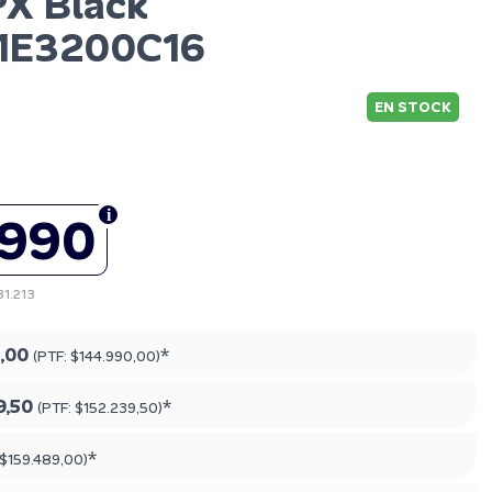
X Black
1E3200C16
EN STOCK
.990
31.213
,00
*
(PTF:
$144.990,00
)
9,50
*
(PTF:
$152.239,50
)
*
$159.489,00
)