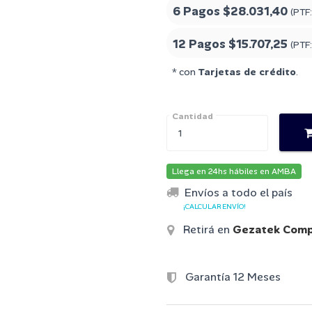
6 Pagos
$28.031,40
(PTF
12 Pagos
$15.707,25
(PTF
* con
Tarjetas de crédito
.
Cantidad
Llega en 24hs hábiles en AMBA
Envíos a todo el país
¡CALCULAR ENVÍO!
Retirá en
Gezatek Comp
Garantía 12 Meses