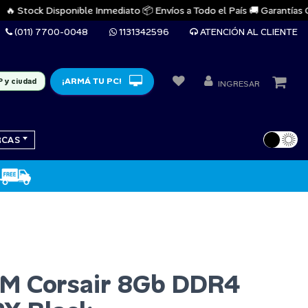
 Stock Disponible Inmediato 📦 Envíos a Todo el País 🚚 Garantías Ofici
(011) 7700-0048
1131342596
ATENCIÓN AL CLIENTE
¡ARMÁ TU PC!
P y ciudad
INGRESAR
RCAS
M Corsair 8Gb DDR4