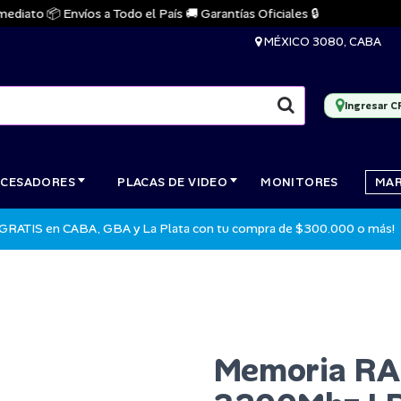
to 📦 Envíos a Todo el País 🚚 Garantías Oficiales 🔒
🔥
MÉXICO 3080, CABA
Ingresar C
CESADORES
PLACAS DE VIDEO
MONITORES
MA
 GRATIS en CABA, GBA y La Plata con tu compra de $300.000 o más!
Memoria RA