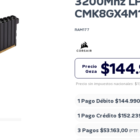
3200Mhz LP
CMK8GX4M
RAM177
$144
Precio
Geza
Precio sin impuestos nacionales: $1
1 Pago Débito
$144.990
1 Pago Crédito
$152.23
3 Pagos
$53.163,00
(PTF: