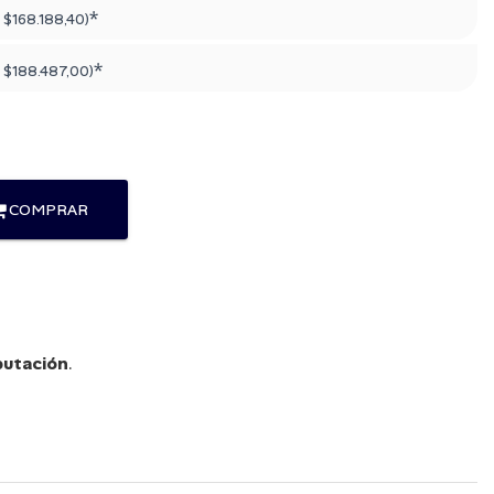
*
:
$168.188,40
)
*
:
$188.487,00
)
COMPRAR
utación
.