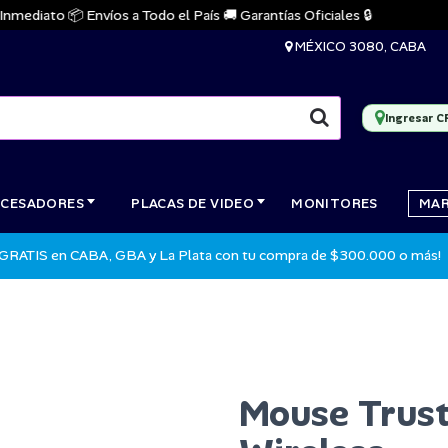
diato 📦 Envíos a Todo el País 🚚 Garantías Oficiales 🔒
MÉXICO 3080, CABA
Ingresar C
CESADORES
PLACAS DE VIDEO
MONITORES
MA
 GRATIS en CABA, GBA y La Plata con tu compra de $300.000 o más!
Mouse Trust