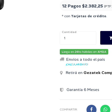
12 Pagos
$2.382,25
(PTF
* con
Tarjetas de crédito
.
Cantidad
Llega en 24hs hábiles en AMBA
Envíos a todo el país
¡CALCULAR ENVÍO!
Retirá en
Gezatek Comp
Garantía 6 Meses
COMPARTIR: