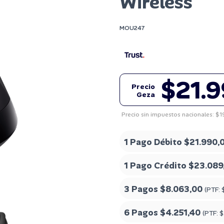
Wireless
MOU247
$21.
Precio
Geza
Precio sin impuestos nacionales: $
1 Pago Débito
$21.990,
1 Pago Crédito
$23.089
3 Pagos
$8.063,00
(PTF:
6 Pagos
$4.251,40
(PTF:
$