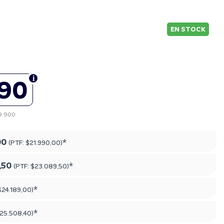
EN STOCK
990
19.900
00
*
(PTF:
$21.990,00
)
,50
*
(PTF:
$23.089,50
)
*
$24.189,00
)
*
25.508,40
)