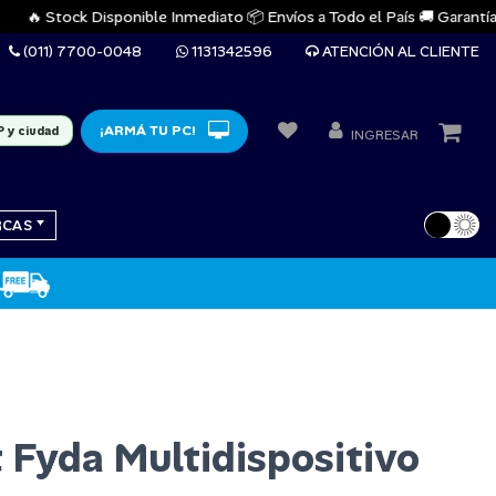
🔥 Stock Disponible Inmediato 📦 Envíos a Todo el País 🚚 Garantías Ofi
(011) 7700-0048
1131342596
ATENCIÓN AL CLIENTE
¡ARMÁ TU PC!
P y ciudad
INGRESAR
RCAS
 Fyda Multidispositivo