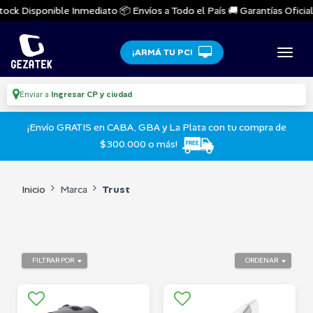
ock Disponible Inmediato 📦 Envíos a Todo el País 🚚 Garantías Oficiales
¡ARMÁ TU PC!
Enviar a
Ingresar CP y ciudad
¡Envío GRATIS en CABA, GBA y La Plata con tu compra de
$300.000 o más!
Inicio
Marca
Trust
FILTRAR POR
ORDENAR