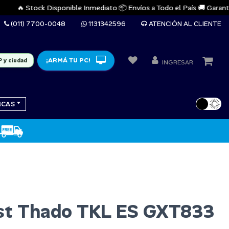
🔥 Stock Disponible Inmediato 📦 Envíos a Todo el País 🚚 Garantías O
(011) 7700-0048
1131342596
ATENCIÓN AL CLIENTE
¡ARMÁ TU PC!
P y ciudad
INGRESAR
RCAS
ust Thado TKL ES GXT833