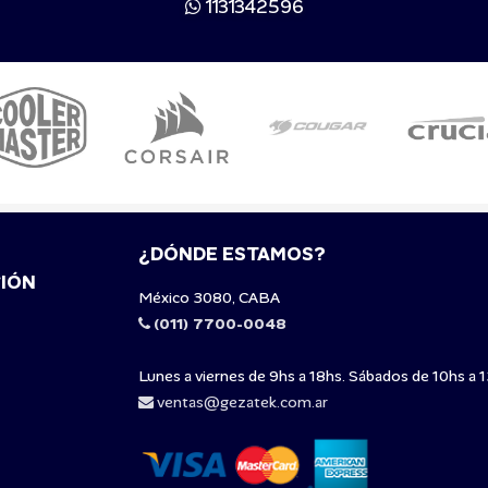
1131342596
¿DÓNDE ESTAMOS?
IÓN
México 3080, CABA
(011) 7700-0048
Lunes a viernes de 9hs a 18hs. Sábados de 10hs a 1
ventas@gezatek.com.ar