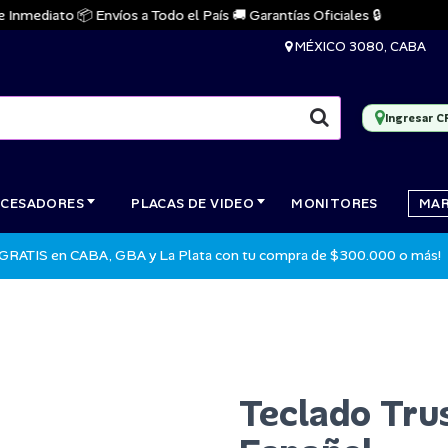
mediato 📦 Envíos a Todo el País 🚚 Garantías Oficiales 🔒
MÉXICO 3080, CABA
Ingresar C
CESADORES
PLACAS DE VIDEO
MONITORES
MA
 GRATIS en CABA, GBA y La Plata con tu compra de $300.000 o más!
Teclado Tr