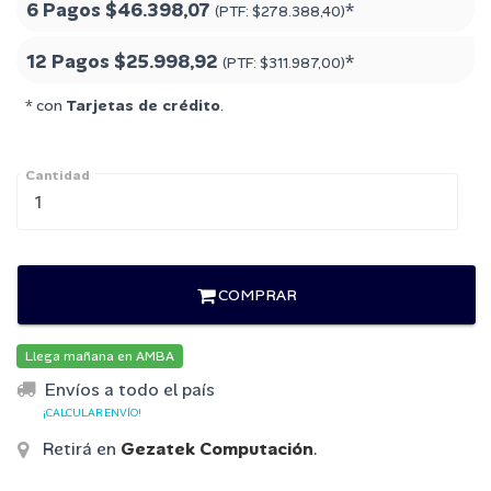
6 Pagos
$46.398,07
*
(PTF:
$278.388,40
)
12 Pagos
$25.998,92
*
(PTF:
$311.987,00
)
* con
Tarjetas de crédito
.
Cantidad
COMPRAR
Llega mañana en AMBA
Envíos a todo el país
¡CALCULAR ENVÍO!
Retirá en
Gezatek Computación
.