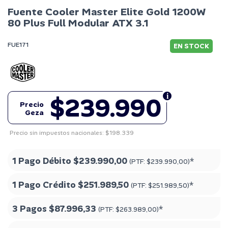
Fuente Cooler Master Elite Gold 1200W
80 Plus Full Modular ATX 3.1
FUE171
EN STOCK
$239.990
Precio
Geza
Precio sin impuestos nacionales: $198.339
1 Pago Débito
$239.990,00
*
(PTF:
$239.990,00
)
1 Pago Crédito
$251.989,50
*
(PTF:
$251.989,50
)
3 Pagos
$87.996,33
*
(PTF:
$263.989,00
)