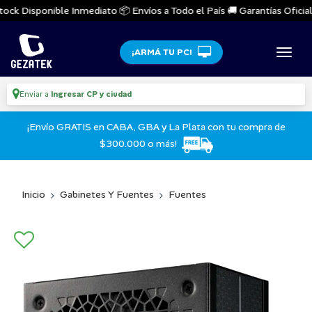
ock Disponible Inmediato 📦 Envíos a Todo el País 🚚 Garantías Oficiale
¡ARMÁ TU PC!
Enviar a
Ingresar CP y ciudad
¡Envío GRATIS en CABA, GBA y La Plata con tu compra de
$300.000 o más!
Inicio
Gabinetes Y Fuentes
Fuentes