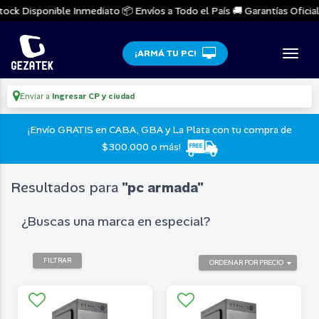
ock Disponible Inmediato 📦 Envíos a Todo el País 🚚 Garantías Oficiale
¡ARMÁ TU PC!
Enviar a
Ingresar CP y ciudad
¡Envío GRATIS en CABA, GBA y La Plata con tu compra de
$300.000 o más!
Resultados para
"pc armada"
¿Buscas una marca en especial?
FILTRAR
ORDENAR POR PRECIO